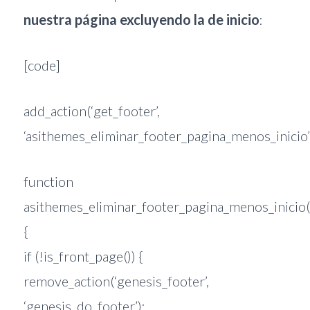
nuestra página excluyendo la de inicio
:
[code]
add_action(‘get_footer’,
‘asithemes_eliminar_footer_pagina_menos_inicio’
function
asithemes_eliminar_footer_pagina_menos_inicio(
{
if (!is_front_page()) {
remove_action(‘genesis_footer’,
‘genesis_do_footer’);