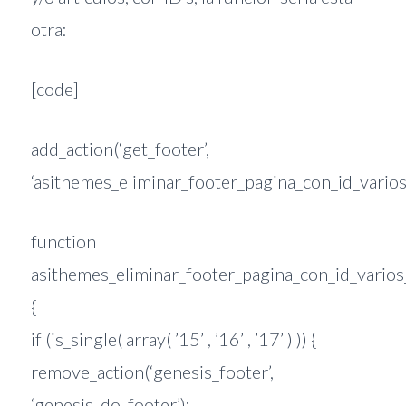
otra:
[code]
add_action(‘get_footer’,
‘asithemes_eliminar_footer_pagina_con_id_varios
function
asithemes_eliminar_footer_pagina_con_id_varios
{
if (is_single( array( ’15’ , ’16’ , ’17’ ) )) {
remove_action(‘genesis_footer’,
‘genesis_do_footer’);