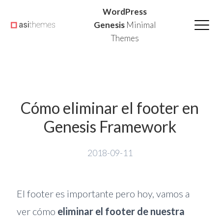
Saltar
Saltar
Saltar
WordPress
a
al
a
Genesis
Minimal
Themes
la
contenido
la
navegación
principal
barra
principal
lateral
principal
Cómo eliminar el footer en
Genesis Framework
2018-09-11
El footer es importante pero hoy, vamos a
ver cómo
eliminar el footer de nuestra