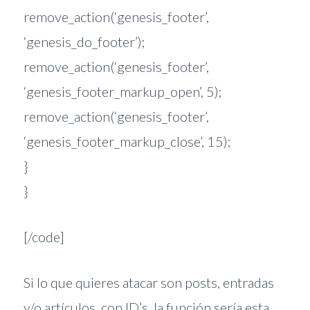
remove_action(‘genesis_footer’,
‘genesis_do_footer’);
remove_action(‘genesis_footer’,
‘genesis_footer_markup_open’, 5);
remove_action(‘genesis_footer’,
‘genesis_footer_markup_close’, 15);
}
}
[/code]
Si lo que quieres atacar son posts, entradas
y/o artículos, con ID’s, la función sería esta