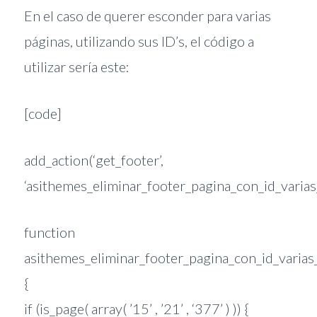
En el caso de querer esconder para varias
páginas, utilizando sus ID’s, el código a
utilizar sería este:
[code]
add_action(‘get_footer’,
‘asithemes_eliminar_footer_pagina_con_id_varias_
function
asithemes_eliminar_footer_pagina_con_id_varias
{
if (is_page( array( ’15’ , ’21’ , ‘377’ ) )) {