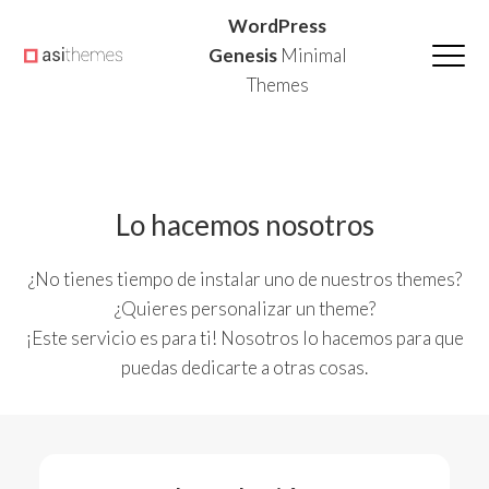
Saltar
Saltar
Saltar
WordPress
a
al
a
Genesis
Minimal
Themes
la
contenido
la
navegación
principal
barra
principal
lateral
principal
Lo hacemos nosotros
¿No tienes tiempo de instalar uno de nuestros themes?
¿Quieres personalizar un theme?
¡Este servicio es para ti! Nosotros lo hacemos para que
puedas dedicarte a otras cosas.