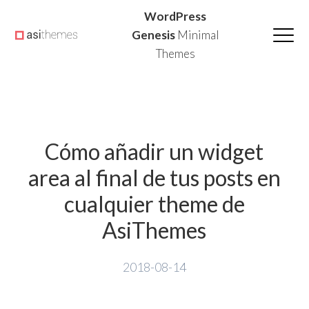
Saltar
Saltar
Saltar
WordPress
a
al
a
Genesis
Minimal
Themes
la
contenido
la
navegación
principal
barra
principal
lateral
principal
Cómo añadir un widget
area al final de tus posts en
cualquier theme de
AsiThemes
2018-08-14