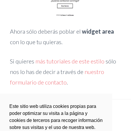
Ahora sólo deberás poblar el
widget area
con lo que tu quieras.
Si quieres
más tutoriales de este estilo
sólo
nos lo has de decir a través de
nuestro
formulario de contacto
.
sidebar
sidebar-
Este sitio web utiliza cookies propias para
alt
FAQ
Nosotros
Blog
Servicios
poder optimizar su visita a la página y
cookies de terceros para recoger información
sobre sus visitas y el uso de nuestra web.
Open Metrics
Contacto
twitter