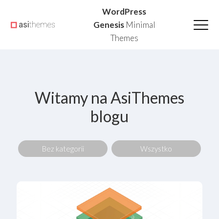
Przejdź
Przejdź
Przejdź
WordPress
do
do
do
Genesis
Minimal
Themes
głównej
treści
głównego
nawigacji
paska
bocznego
Witamy na AsiThemes
blogu
Bez kategorii
Wszystko