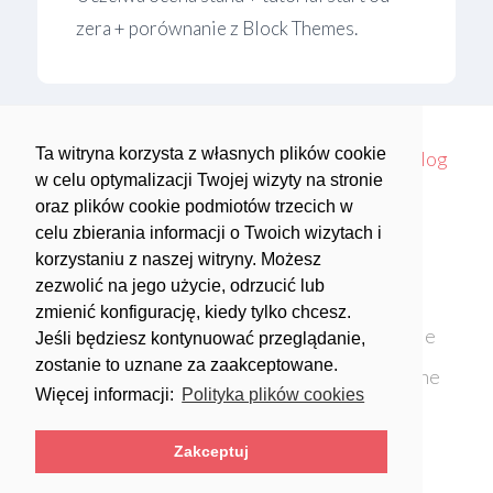
zera + porównanie z Block Themes.
sidebar
sidebar-
alt
Ta witryna korzysta z własnych plików cookie
Najczęściej zadawane pytania
O nas
Blog
w celu optymalizacji Twojej wizyty na stronie
oraz plików cookie podmiotów trzecich w
Zrobimy to
Otwórz metryki
Kontakt
celu zbierania informacji o Twoich wizytach i
korzystaniu z naszej witryny. Możesz
twitter
facebook
zezwolić na jego użycie, odrzucić lub
zmienić konfigurację, kiedy tylko chcesz.
Polityka prywatności
Polityka plików cookie
Jeśli będziesz kontynuować przeglądanie,
zostanie to uznane za zaakceptowane.
Ostrzeżenie prawne
Ogólne warunki umowne
Więcej informacji:
Polityka plików cookies
English
Español
Zakceptuj