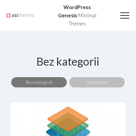
Przejdź
Przejdź
Przejdź
WordPress
do
do
do
Genesis
Minimal
Themes
głównej
treści
głównego
nawigacji
paska
bocznego
Bez kategorii
Bez kategorii
Wszystko