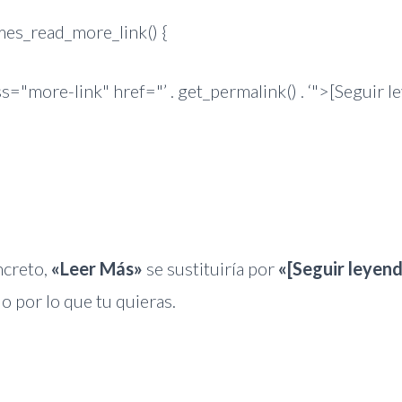
mes_read_more_link() {
ss="more-link" href="’ . get_permalink() . ‘">[Seguir l
ncreto,
«Leer Más»
se sustituiría por
«[Seguir leyen
o por lo que tu quieras.