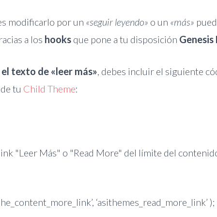
es modificarlo por un
«seguir leyendo»
o un
«más»
puede
racias a los
hooks
que pone a tu disposición
Genesis
 el texto de «leer más»
, debes incluir el siguiente có
de tu
Child Theme
:
 link "Leer Más" o "Read More" del límite del conteni
_the_content_more_link’, ‘asithemes_read_more_link’ );