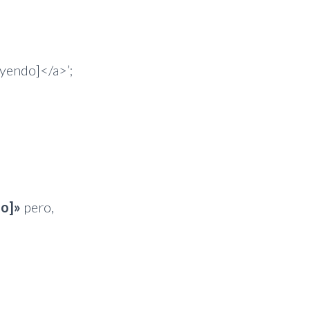
eyendo]</a>’;
do]»
pero,