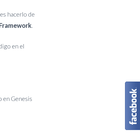
s hacerlo de
 Framework
.
digo en el
do en Genesis