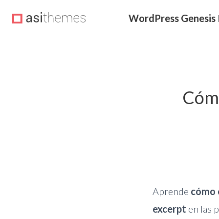
Saltar
Saltar
Saltar
WordPress Genesis
a
al
a
la
contenido
la
navegación
principal
barra
principal
lateral
principal
Cómo
Aprende
cómo c
excerpt
en las p