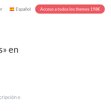
er
Español
Acceso a todos los themes 198€
s» en
cripción o