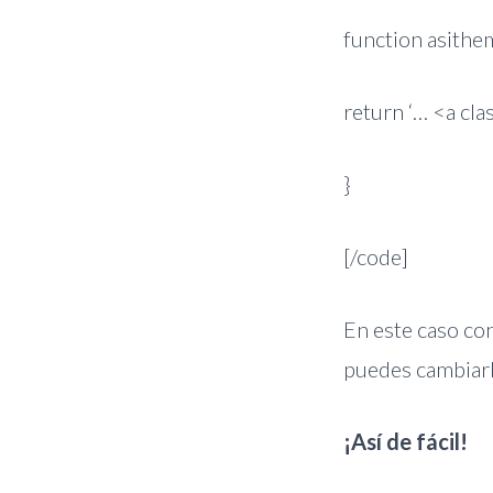
function asithe
return ‘… <a cla
}
[/code]
En este caso co
puedes cambiarl
¡Así de fácil!