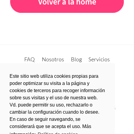
sidebar
sidebar-
alt
FAQ
Nosotros
Blog
Servicios
Open Metrics
Contacto
twitter
Este sitio web utiliza cookies propias para
poder optimizar su visita a la página y
cookies de terceros para recoger información
facebook
sobre sus visitas y el uso de nuestra web.
Vd. puede permitir su uso, rechazarlo o
Política de privacidad
Política de Cookies
cambiar la configuración cuando lo desee.
Aviso legal
En caso de seguir navegando, se
considerará que se acepta el uso. Más
Condiciones generales de contratación